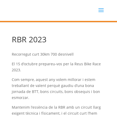
RBR 2023
Recorregut curt 30km 700 desnivell
El 15 d’octubre prepareu-vos per la Reus Bike Race
2023.
Com sempre, aquest any volem millorar i estem
treballant de valent perquè gaudiu d’una bona
jornada de BTT, bons circuits, bons obsequis i bon
esmorzar.
Mantenim l’essència de la RBR amb un circuït llarg
exigent tècnica i físicament, i el circuït curt l’hem