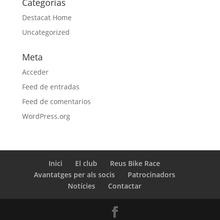
Categorías
Destacat Home
Uncategorized
Meta
Acceder
Feed de entradas
Feed de comentarios
WordPress.org
Inici
El club
Reus Bike Race
Avantatges per als socis
Patrocinadors
Notícies
Contactar