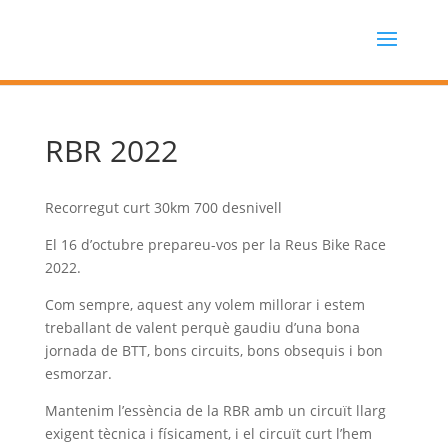
RBR 2022
Recorregut curt 30km 700 desnivell
El 16 d’octubre prepareu-vos per la Reus Bike Race
2022.
Com sempre, aquest any volem millorar i estem
treballant de valent perquè gaudiu d’una bona
jornada de BTT, bons circuits, bons obsequis i bon
esmorzar.
Mantenim l’essència de la RBR amb un circuït llarg
exigent tècnica i físicament, i el circuït curt l’hem