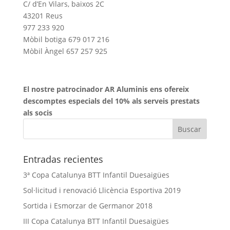
C/ d’En Vilars, baixos 2C
43201 Reus
977 233 920
Mòbil botiga 679 017 216
Mòbil Àngel 657 257 925
El nostre patrocinador AR Aluminis ens ofereix
descomptes especials del 10% als serveis prestats
als socis
Entradas recientes
3ª Copa Catalunya BTT Infantil Duesaigües
Sol·licitud i renovació Llicència Esportiva 2019
Sortida i Esmorzar de Germanor 2018
III Copa Catalunya BTT Infantil Duesaigües