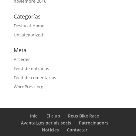
noviembre 2016
Categorías
Destacat Home
Uncategorized
Meta
Acceder
Feed de entradas
Feed de comentarios
WordPress.org
Inici
El club
Reus Bike Race
Avantatges per als socis
Patrocinadors
Notícies
Contactar