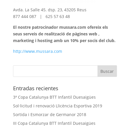
Avda. La Salle 45. dsp. 23, 43205 Reus
877 444 087 | 625 57 63 48
El nostre patrocinador mussara.com ofereix els
seus serveis de realització de pàgines web ,
marketing i hosting amb un 10% per socis del club.
http://www.mussara.com
Entradas recientes
3ª Copa Catalunya BTT Infantil Duesaigües
Sol·licitud i renovació Llicència Esportiva 2019
Sortida i Esmorzar de Germanor 2018
III Copa Catalunya BTT Infantil Duesaigües