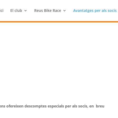
ici
El club
Reus Bike Race
Avantatges per als socis
 ens ofereixen descomptes especials per als socis, en breu