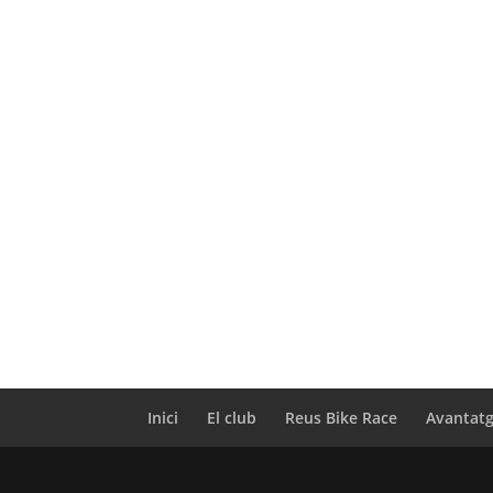
Inici
El club
Reus Bike Race
Avantatg