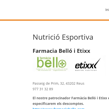
In
Nutrició Esportiva
Farmacia Belló i Etixx
Passeig de Prim, 32, 43202 Reus
977 31 32 89
El nostre patrocinador Farmàcia Belló i Etixx
especificarem els descomptes.