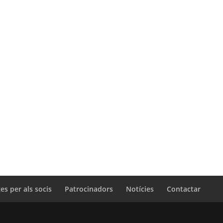
es per als socis
Patrocinadors
Notícies
Contactar